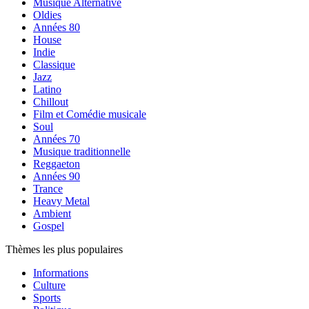
Musique Alternative
Oldies
Années 80
House
Indie
Classique
Jazz
Latino
Chillout
Film et Comédie musicale
Soul
Années 70
Musique traditionnelle
Reggaeton
Années 90
Trance
Heavy Metal
Ambient
Gospel
Thèmes les plus populaires
Informations
Culture
Sports