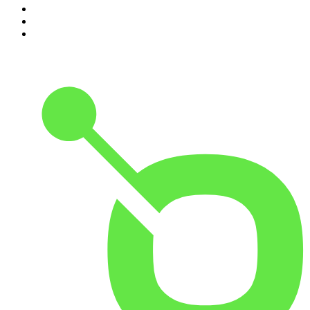
8
.
Transfert
9
.
HugoDécrypte - Actus et interviews
10
.
Small Talk - Konbini