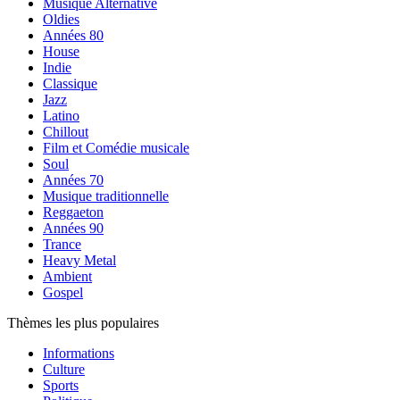
Musique Alternative
Oldies
Années 80
House
Indie
Classique
Jazz
Latino
Chillout
Film et Comédie musicale
Soul
Années 70
Musique traditionnelle
Reggaeton
Années 90
Trance
Heavy Metal
Ambient
Gospel
Thèmes les plus populaires
Informations
Culture
Sports