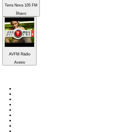
Terra Nova 105 FM
Ílhavo
AVFM Rádio
Aveiro
Top 100 sur
radio.fr
1
.
RMC Info Talk Sport
2
.
RTL
3
.
France Info
4
.
Europe 1
5
.
France Inter
6
.
Radio FREE DOM
7
.
NOSTALGIE
8
.
Tropiques FM
9
.
CHERIE FM