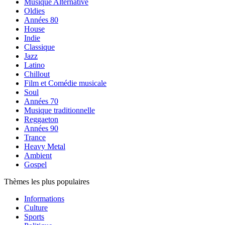
Musique Alternative
Oldies
Années 80
House
Indie
Classique
Jazz
Latino
Chillout
Film et Comédie musicale
Soul
Années 70
Musique traditionnelle
Reggaeton
Années 90
Trance
Heavy Metal
Ambient
Gospel
Thèmes les plus populaires
Informations
Culture
Sports