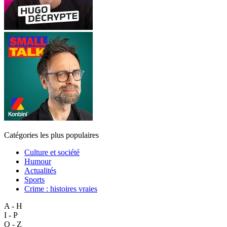
Catégories les plus populaires
Culture et société
Humour
Actualités
Sports
Crime : histoires vraies
A - H
I - P
Q - Z