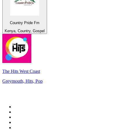
Country Pride Fm
Kenya, Country, Gospel
The Hits West Coast
Greymouth, Hits, Pop
Top 100 sur
radio.fr
1
.
RTL
2
.
RMC Info Talk Sport
3
.
France Info
4
.
Europe 1
5
.
France Inter