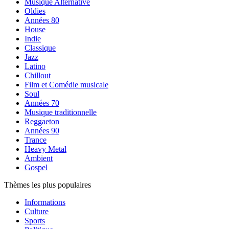
Musique Alternative
Oldies
Années 80
House
Indie
Classique
Jazz
Latino
Chillout
Film et Comédie musicale
Soul
Années 70
Musique traditionnelle
Reggaeton
Années 90
Trance
Heavy Metal
Ambient
Gospel
Thèmes les plus populaires
Informations
Culture
Sports