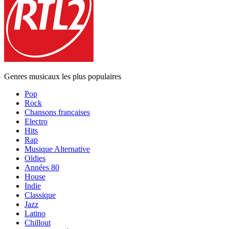
Genres musicaux les plus populaires
Pop
Rock
Chansons françaises
Electro
Hits
Rap
Musique Alternative
Oldies
Années 80
House
Indie
Classique
Jazz
Latino
Chillout