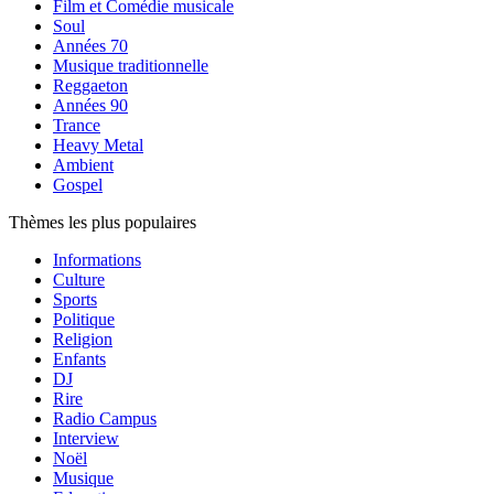
Film et Comédie musicale
Soul
Années 70
Musique traditionnelle
Reggaeton
Années 90
Trance
Heavy Metal
Ambient
Gospel
Thèmes les plus populaires
Informations
Culture
Sports
Politique
Religion
Enfants
DJ
Rire
Radio Campus
Interview
Noël
Musique