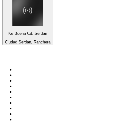
Ke Buena Cd. Serdán
Ciudad Serdan, Ranchera
Top 100 sur
radio.fr
1
.
RTL
2
.
RMC Info Talk Sport
3
.
France Info
4
.
Europe 1
5
.
France Inter
6
.
Radio FREE DOM
7
.
NOSTALGIE
8
.
Tropiques FM
9
.
CHERIE FM
10
.
RTL2
Top 100 des podcasts en
France