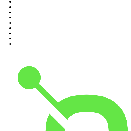
2
.
Les Grosses Têtes
3
.
L'After Foot
4
.
Hondelatte Raconte
5
.
Entrez dans l'Histoire
6
.
L'Heure Du Crime
7
.
Les grands dossiers de l'Histoire par Franck Ferrand
8
.
Transfert
9
.
HugoDécrypte - Actus et interviews
10
.
Small Talk - Konbini