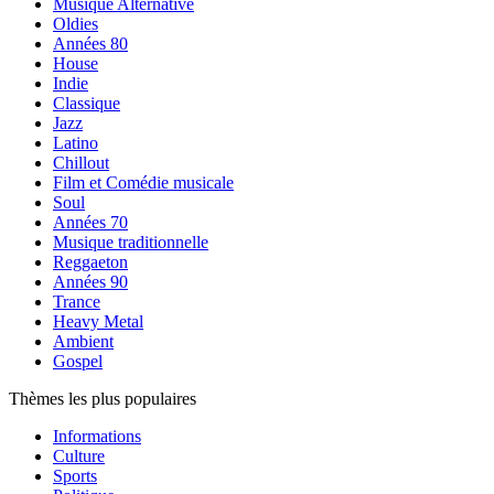
Musique Alternative
Oldies
Années 80
House
Indie
Classique
Jazz
Latino
Chillout
Film et Comédie musicale
Soul
Années 70
Musique traditionnelle
Reggaeton
Années 90
Trance
Heavy Metal
Ambient
Gospel
Thèmes les plus populaires
Informations
Culture
Sports