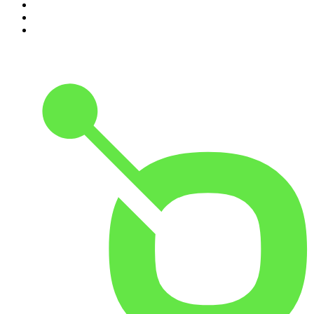
8
.
Transfert
9
.
HugoDécrypte - Actus et interviews
10
.
Small Talk - Konbini