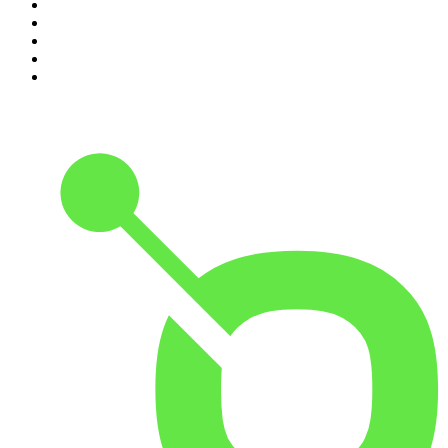
6
.
Les grands dossiers de l'Histoire par Franck Ferrand
7
.
L'Heure Du Crime
8
.
Transfert
9
.
HugoDécrypte - Actus et interviews
10
.
Small Talk - Konbini