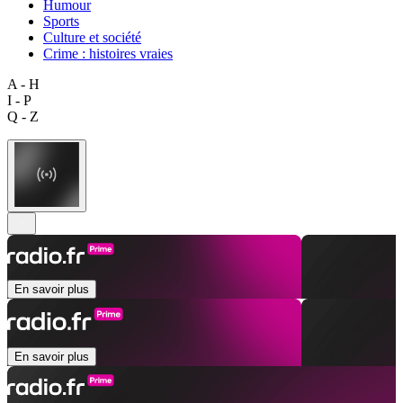
Humour
Sports
Culture et société
Crime : histoires vraies
A - H
I - P
Q - Z
En savoir plus
En savoir plus