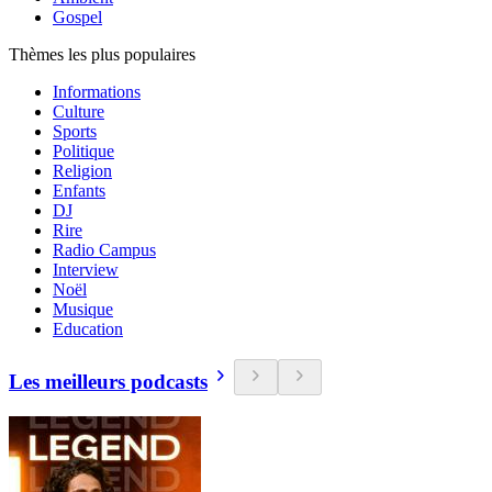
Gospel
Thèmes les plus populaires
Informations
Culture
Sports
Politique
Religion
Enfants
DJ
Rire
Radio Campus
Interview
Noël
Musique
Education
Les meilleurs podcasts