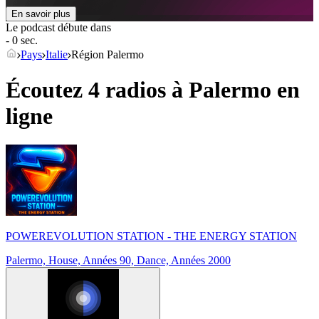
En savoir plus
Le podcast débute dans
- 0 sec.
Pays
Italie
Région Palermo
Écoutez 4 radios à
Palermo
en
ligne
POWEREVOLUTION STATION - THE ENERGY STATION
Palermo, House, Années 90, Dance, Années 2000