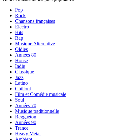
Pop
Rock
Chansons françaises
Electro
Hits
Rap
Musique Alternative
Oldies
Années 80
House
Indie
Classique
Jazz
Latino
Chillout
Film et Comédie musicale
Soul
Années 70
Musique traditionnelle
Reggaeton
Années 90
Trance
Heavy Metal
Ambient