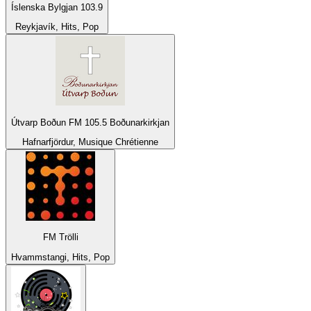
Íslenska Bylgjan 103.9
Reykjavík, Hits, Pop
Útvarp Boðun FM 105.5 Boðunarkirkjan
Hafnarfjördur, Musique Chrétienne
FM Trölli
Hvammstangi, Hits, Pop