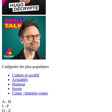
Catégories les plus populaires
Culture et société
Actualités
Humour
Sports
Crime : histoires vraies
A - H
I - P
Q - Z