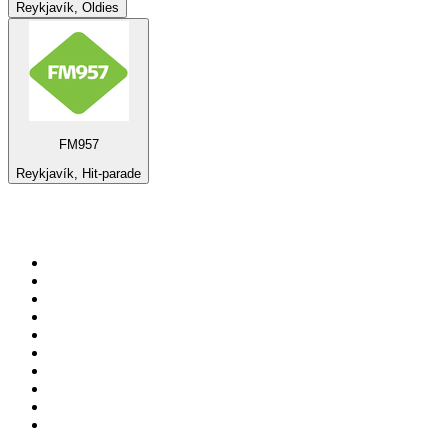
Reykjavík, Oldies
FM957
Reykjavík, Hit-parade
Top 100 sur
radio.fr
1
.
RMC Info Talk Sport
2
.
RTL
3
.
France Info
4
.
Europe 1
5
.
France Inter
6
.
Radio FREE DOM
7
.
NOSTALGIE
8
.
Tropiques FM
9
.
CHERIE FM
10
.
NRJ