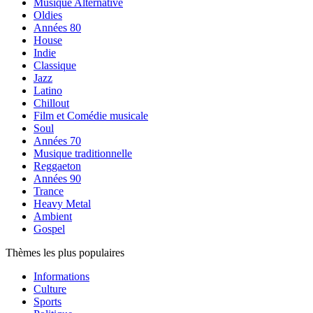
Musique Alternative
Oldies
Années 80
House
Indie
Classique
Jazz
Latino
Chillout
Film et Comédie musicale
Soul
Années 70
Musique traditionnelle
Reggaeton
Années 90
Trance
Heavy Metal
Ambient
Gospel
Thèmes les plus populaires
Informations
Culture
Sports