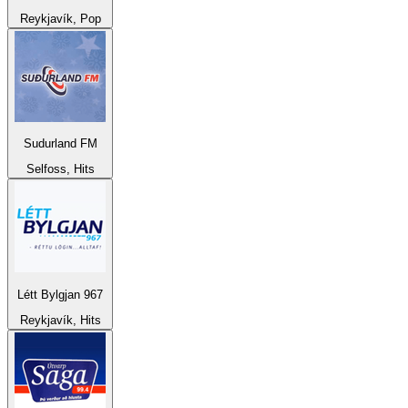
Reykjavík, Pop
Sudurland FM
Selfoss, Hits
Létt Bylgjan 967
Reykjavík, Hits