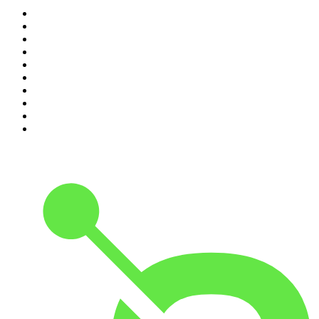
1
.
LEGEND
2
.
Les Grosses Têtes
3
.
L'After Foot
4
.
Hondelatte Raconte
5
.
Entrez dans l'Histoire
6
.
L'Heure Du Crime
7
.
Les grands dossiers de l'Histoire par Franck Ferrand
8
.
Transfert
9
.
HugoDécrypte - Actus et interviews
10
.
Small Talk - Konbini