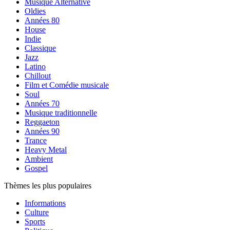
Musique Alternative
Oldies
Années 80
House
Indie
Classique
Jazz
Latino
Chillout
Film et Comédie musicale
Soul
Années 70
Musique traditionnelle
Reggaeton
Années 90
Trance
Heavy Metal
Ambient
Gospel
Thèmes les plus populaires
Informations
Culture
Sports