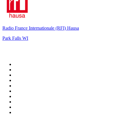
Radio France Internationale (RFI) Hausa
Park Falls WI
Top 100 sur
radio.fr
1
.
RTL
2
.
RMC Info Talk Sport
3
.
France Info
4
.
Europe 1
5
.
France Inter
6
.
Radio FREE DOM
7
.
NOSTALGIE
8
.
Tropiques FM
9
.
CHERIE FM
10
.
RTL2
Top 100 des podcasts en
France