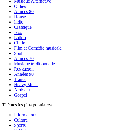
Musique Alternative
Oldies
Années 80
House
Indie
Classique
Jazz
Latino
Chillout
Film et Comédie musicale
Soul
Années 70
Musique traditionnelle
Reggaeton
Années 90
Trance
Heavy Metal
Ambient
Gospel
Thèmes les plus populaires
Informations
Culture
Sports