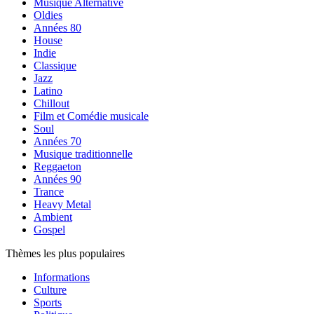
Musique Alternative
Oldies
Années 80
House
Indie
Classique
Jazz
Latino
Chillout
Film et Comédie musicale
Soul
Années 70
Musique traditionnelle
Reggaeton
Années 90
Trance
Heavy Metal
Ambient
Gospel
Thèmes les plus populaires
Informations
Culture
Sports