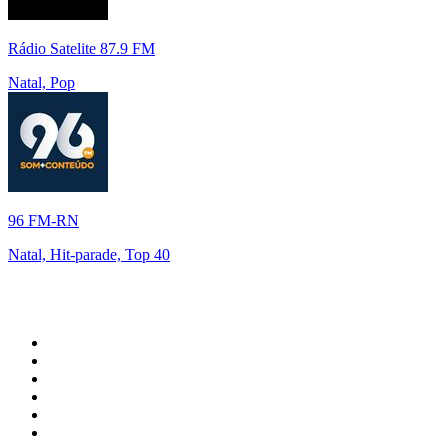
Rádio Satelite 87.9 FM
Natal, Pop
96 FM-RN
Natal, Hit-parade, Top 40
Top 100 sur
radio.fr
1
.
RMC Info Talk Sport
2
.
RTL
3
.
France Info
4
.
Europe 1
5
.
France Inter
6
.
Radio FREE DOM