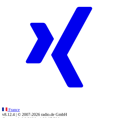
France
v8.12.4
| © 2007-
2026
radio.de GmbH