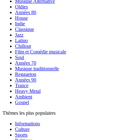
Musique Alternative
Oldies
Années 80
House
Indie
Classique
Jazz
Latino
Chillout
Film et Comédie musicale
Soul
Années 70
Musique traditionnelle
Reggaeton
Années 90
Trance
Heavy Metal
Ambient
Gospel
Thèmes les plus populaires
Informations
Culture
Sports