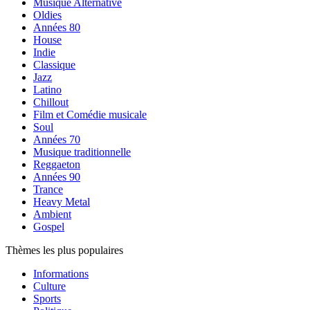
Musique Alternative
Oldies
Années 80
House
Indie
Classique
Jazz
Latino
Chillout
Film et Comédie musicale
Soul
Années 70
Musique traditionnelle
Reggaeton
Années 90
Trance
Heavy Metal
Ambient
Gospel
Thèmes les plus populaires
Informations
Culture
Sports