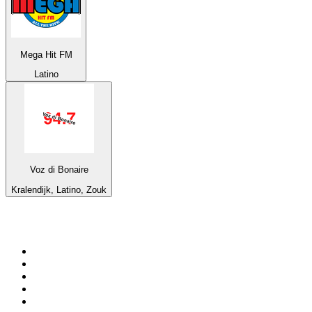
Mega Hit FM
Latino
Voz di Bonaire
Kralendijk, Latino, Zouk
Top 100 sur
radio.fr
1
.
RMC Info Talk Sport
2
.
RTL
3
.
France Info
4
.
Europe 1
5
.
France Inter