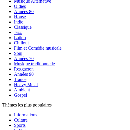
Musique Alternative
Oldies
Années 80
House
Indie
Classique
Jazz
Latino
Chillout
Film et Comédie musicale
Soul
Années 70
Musique traditionnelle
Reggaeton
Années 90
Trance
Heavy Metal
Ambient
Gospel
Thèmes les plus populaires
Informations
Culture
Sports