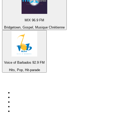
MIX 96.9 FM
Bridgetown, Gospel, Musique Chrétienne
Voice of Barbados 92.9 FM
Hits, Pop, Hit-parade
Top 100 sur
radio.fr
1
.
RTL
2
.
RMC Info Talk Sport
3
.
France Info
4
.
Europe 1
5
.
France Inter