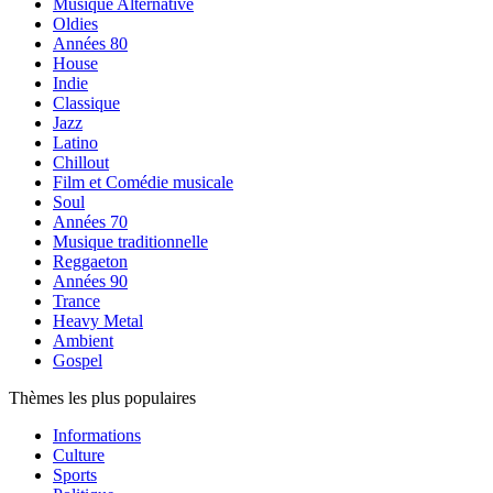
Musique Alternative
Oldies
Années 80
House
Indie
Classique
Jazz
Latino
Chillout
Film et Comédie musicale
Soul
Années 70
Musique traditionnelle
Reggaeton
Années 90
Trance
Heavy Metal
Ambient
Gospel
Thèmes les plus populaires
Informations
Culture
Sports