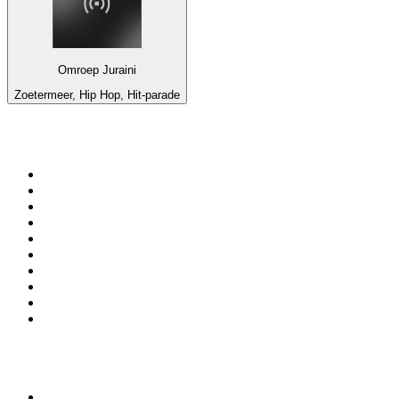
Omroep Juraini
Zoetermeer, Hip Hop, Hit-parade
Top 100 sur
radio.fr
1
.
RTL
2
.
RMC Info Talk Sport
3
.
France Info
4
.
Europe 1
5
.
France Inter
6
.
Radio FREE DOM
7
.
NOSTALGIE
8
.
Tropiques FM
9
.
CHERIE FM
10
.
RTL2
Top 100 des podcasts en
France
1
.
LEGEND