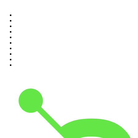
Top 100 des podcasts en
France
1
.
LEGEND
2
.
Les Grosses Têtes
3
.
L'After Foot
4
.
Hondelatte Raconte
5
.
Entrez dans l'Histoire
6
.
L'Heure Du Crime
7
.
Les grands dossiers de l'Histoire par Franck Ferrand
8
.
Transfert
9
.
HugoDécrypte - Actus et interviews
10
.
Small Talk - Konbini