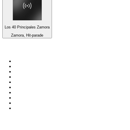
Los 40 Principales Zamora
Zamora, Hit-parade
Top 100 sur
radio.fr
1
.
RTL
2
.
RMC Info Talk Sport
3
.
France Info
4
.
Europe 1
5
.
France Inter
6
.
Radio FREE DOM
7
.
NOSTALGIE
8
.
Tropiques FM
9
.
CHERIE FM
10
.
RTL2
Top 100 des podcasts en
France