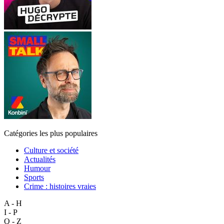
Catégories les plus populaires
Culture et société
Actualités
Humour
Sports
Crime : histoires vraies
A - H
I - P
Q - Z