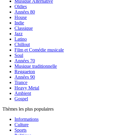
Musique Alternative
Oldies
Années 80
House
Indie
Classique
Jazz
Latino
Chillout
Film et Comédie musicale
Soul
Années 70
Musique traditionnelle
Reggaeton
Années 90
Trance
Heavy Metal
Ambient
Gospel
Thèmes les plus populaires
Informations
Culture
Sports