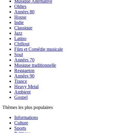
Musique Alternative
Oldies
Années 80
House
Indie
Classique
Jazz
Latino
Chillout
Film et Comédie musicale
Soul
Années 70
Musique traditionnelle
Reggaeton
Années 90
Trance
Heavy Metal
Ambient
Gospel
Thèmes les plus populaires
Informations
Culture
Sports