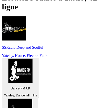
ligne
SSRadio Deep and Soulful
Yateley, House, Electro, Funk
Dance FM UK
Yateley, Dancehall, Hits