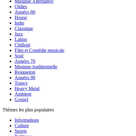
Musique Alternative
Oldies
Années 80
House
Indie
Classique
Jazz
Latino
Chillout
Film et Comédie musicale
Soul
Années 70
Musique traditionnelle
Reggaeton
Années 90
Trance
Heavy Metal
Ambient
Gospel
Thèmes les plus populaires
Informations
Culture
Sports