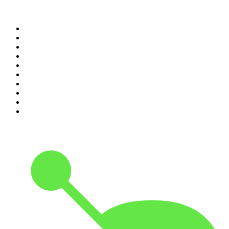
Top 100 des podcasts en
France
1
.
LEGEND
2
.
Les Grosses Têtes
3
.
L'After Foot
4
.
Hondelatte Raconte
5
.
Entrez dans l'Histoire
6
.
L'Heure Du Crime
7
.
Les grands dossiers de l'Histoire par Franck Ferrand
8
.
Transfert
9
.
HugoDécrypte - Actus et interviews
10
.
Small Talk - Konbini