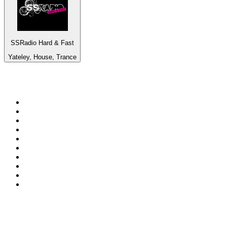
SSRadio Hard & Fast
Yateley, House, Trance
Top 100 sur
radio.fr
1
.
RTL
2
.
RMC Info Talk Sport
3
.
France Info
4
.
Europe 1
5
.
France Inter
6
.
Radio FREE DOM
7
.
NOSTALGIE
8
.
Tropiques FM
9
.
CHERIE FM
10
.
RTL2
Top 100 des podcasts en
France