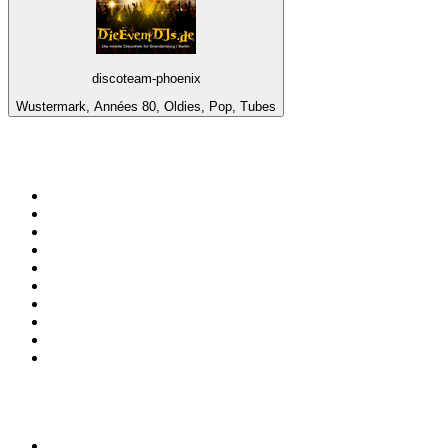
discoteam-phoenix
Wustermark, Années 80, Oldies, Pop, Tubes
Top 100 sur
radio.fr
1
.
RTL
2
.
RMC Info Talk Sport
3
.
France Info
4
.
Europe 1
5
.
France Inter
6
.
Radio FREE DOM
7
.
NOSTALGIE
8
.
Tropiques FM
9
.
CHERIE FM
10
.
RTL2
Top 100 des podcasts en
France
1
.
LEGEND