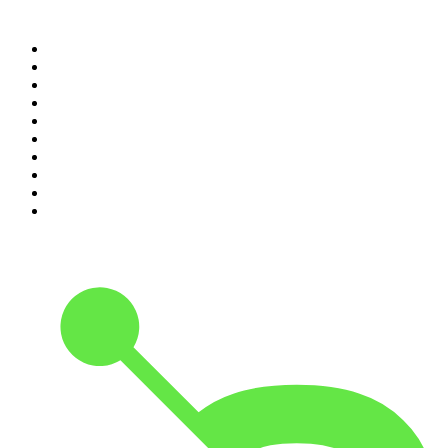
Top 100 des podcasts en
France
1
.
LEGEND
2
.
Les Grosses Têtes
3
.
L'After Foot
4
.
Hondelatte Raconte
5
.
Entrez dans l'Histoire
6
.
Les grands dossiers de l'Histoire par Franck Ferrand
7
.
L'Heure Du Crime
8
.
Transfert
9
.
HugoDécrypte - Actus et interviews
10
.
Small Talk - Konbini