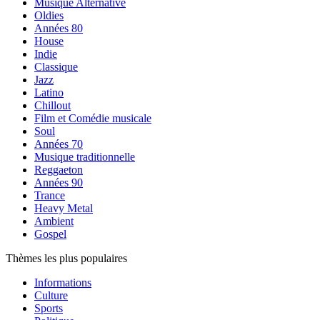
Musique Alternative
Oldies
Années 80
House
Indie
Classique
Jazz
Latino
Chillout
Film et Comédie musicale
Soul
Années 70
Musique traditionnelle
Reggaeton
Années 90
Trance
Heavy Metal
Ambient
Gospel
Thèmes les plus populaires
Informations
Culture
Sports