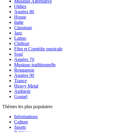
Musique Alternative
Oldies
Années 80
House
Indie
Classique
Jazz
Latino
Chillout
Film et Comédie musicale
Soul
Années 70
Musique traditionnelle
Reggaeton
Années 90
Trance
Heavy Metal
Ambient
Gospel
Thèmes les plus populaires
Informations
Culture
Sports