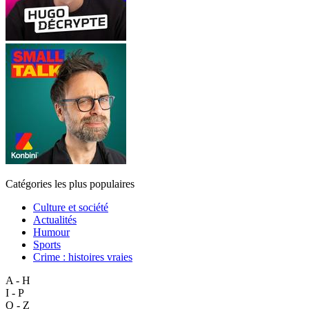
Catégories les plus populaires
Culture et société
Actualités
Humour
Sports
Crime : histoires vraies
A - H
I - P
Q - Z