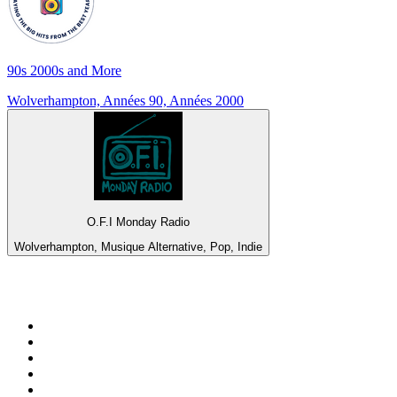
90s 2000s and More
Wolverhampton, Années 90, Années 2000
O.F.I Monday Radio
Wolverhampton, Musique Alternative, Pop, Indie
Top 100 sur
radio.fr
1
.
RTL
2
.
RMC Info Talk Sport
3
.
France Info
4
.
Europe 1
5
.
France Inter