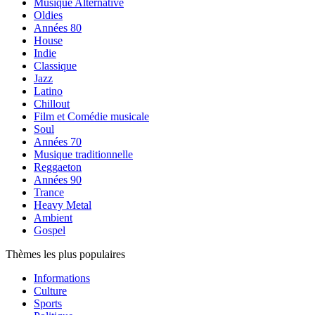
Musique Alternative
Oldies
Années 80
House
Indie
Classique
Jazz
Latino
Chillout
Film et Comédie musicale
Soul
Années 70
Musique traditionnelle
Reggaeton
Années 90
Trance
Heavy Metal
Ambient
Gospel
Thèmes les plus populaires
Informations
Culture
Sports