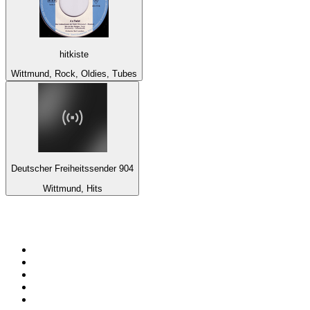
hitkiste
Wittmund, Rock, Oldies, Tubes
Deutscher Freiheitssender 904
Wittmund, Hits
Top 100 sur
radio.fr
1
.
RTL
2
.
RMC Info Talk Sport
3
.
France Info
4
.
Europe 1
5
.
France Inter