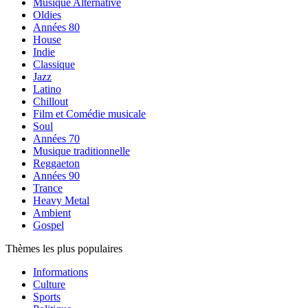
Musique Alternative
Oldies
Années 80
House
Indie
Classique
Jazz
Latino
Chillout
Film et Comédie musicale
Soul
Années 70
Musique traditionnelle
Reggaeton
Années 90
Trance
Heavy Metal
Ambient
Gospel
Thèmes les plus populaires
Informations
Culture
Sports