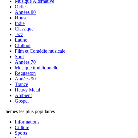
Musique Alternative
Oldies
Années 80
House
Indie
Classique
Jazz
Latino
Chillout
Film et Comédie musicale
Soul
Années 70
Musique traditionnelle
Reggaeton
Années 90
Trance
Heavy Metal
Ambient
Gospel
Thèmes les plus populaires
Informations
Culture
Sports