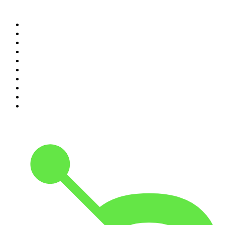
Top 100 des podcasts en
France
1
.
LEGEND
2
.
Les Grosses Têtes
3
.
L'After Foot
4
.
Hondelatte Raconte
5
.
Entrez dans l'Histoire
6
.
L'Heure Du Crime
7
.
Les grands dossiers de l'Histoire par Franck Ferrand
8
.
Transfert
9
.
HugoDécrypte - Actus et interviews
10
.
Small Talk - Konbini