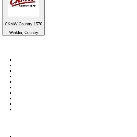
CKMW Country 1570
Winkler, Country
Top 100 sur
radio.fr
1
.
RTL
2
.
RMC Info Talk Sport
3
.
France Info
4
.
Europe 1
5
.
France Inter
6
.
Radio FREE DOM
7
.
NOSTALGIE
8
.
Tropiques FM
9
.
CHERIE FM
10
.
RTL2
Top 100 des podcasts en
France
1
.
LEGEND