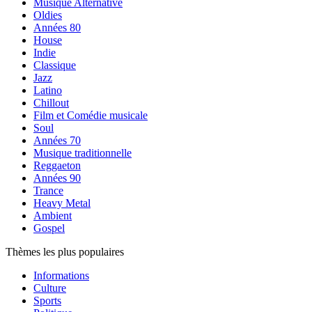
Musique Alternative
Oldies
Années 80
House
Indie
Classique
Jazz
Latino
Chillout
Film et Comédie musicale
Soul
Années 70
Musique traditionnelle
Reggaeton
Années 90
Trance
Heavy Metal
Ambient
Gospel
Thèmes les plus populaires
Informations
Culture
Sports