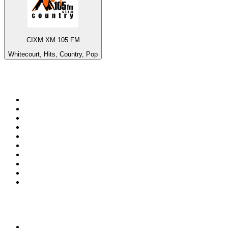
CIXM XM 105 FM
Whitecourt, Hits, Country, Pop
Top 100 sur
radio.fr
1
.
RMC Info Talk Sport
2
.
RTL
3
.
France Info
4
.
Europe 1
5
.
France Inter
6
.
Radio FREE DOM
7
.
NOSTALGIE
8
.
Tropiques FM
9
.
CHERIE FM
10
.
RTL2
Top 100 des podcasts en
France
1
.
LEGEND