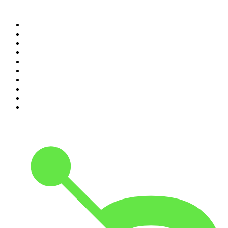
Top 100 des podcasts en
France
1
.
LEGEND
2
.
Les Grosses Têtes
3
.
L'After Foot
4
.
Hondelatte Raconte
5
.
Entrez dans l'Histoire
6
.
Les grands dossiers de l'Histoire par Franck Ferrand
7
.
L'Heure Du Crime
8
.
Crime story
9
.
HugoDécrypte - Actus et interviews
10
.
Small Talk - Konbini