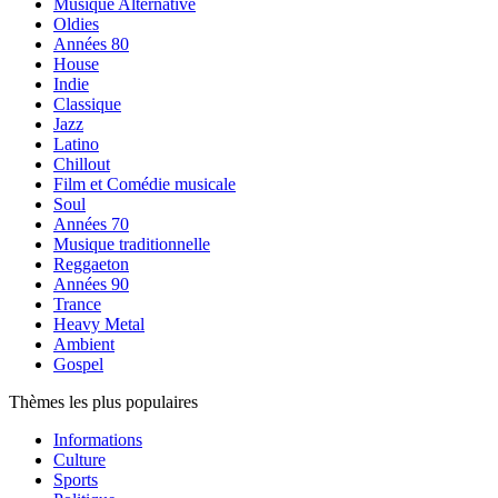
Musique Alternative
Oldies
Années 80
House
Indie
Classique
Jazz
Latino
Chillout
Film et Comédie musicale
Soul
Années 70
Musique traditionnelle
Reggaeton
Années 90
Trance
Heavy Metal
Ambient
Gospel
Thèmes les plus populaires
Informations
Culture
Sports