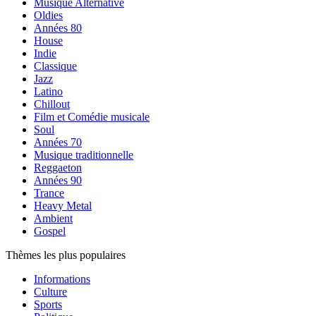
Musique Alternative
Oldies
Années 80
House
Indie
Classique
Jazz
Latino
Chillout
Film et Comédie musicale
Soul
Années 70
Musique traditionnelle
Reggaeton
Années 90
Trance
Heavy Metal
Ambient
Gospel
Thèmes les plus populaires
Informations
Culture
Sports