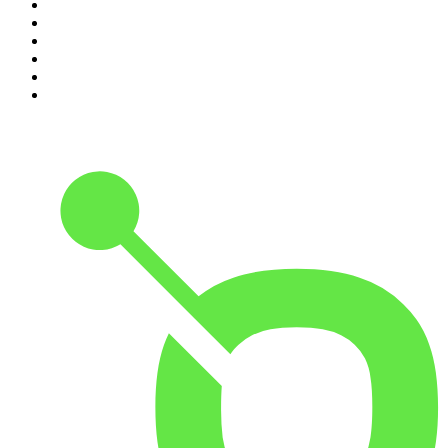
5
.
Entrez dans l'Histoire
6
.
L'Heure Du Crime
7
.
Les grands dossiers de l'Histoire par Franck Ferrand
8
.
Transfert
9
.
HugoDécrypte - Actus et interviews
10
.
Small Talk - Konbini