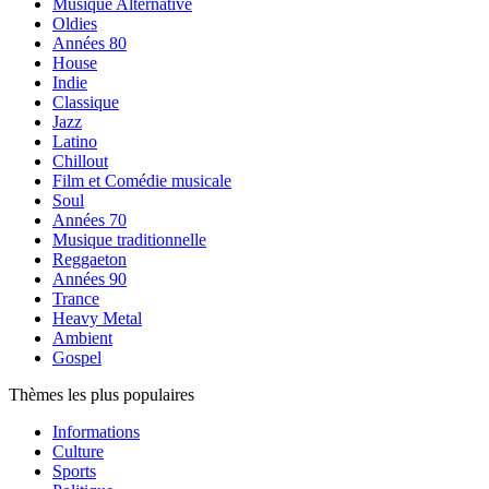
Musique Alternative
Oldies
Années 80
House
Indie
Classique
Jazz
Latino
Chillout
Film et Comédie musicale
Soul
Années 70
Musique traditionnelle
Reggaeton
Années 90
Trance
Heavy Metal
Ambient
Gospel
Thèmes les plus populaires
Informations
Culture
Sports