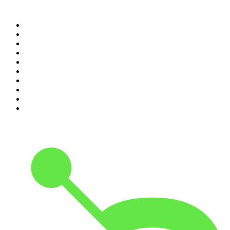
Top 100 des podcasts en
France
1
.
LEGEND
2
.
Les Grosses Têtes
3
.
L'After Foot
4
.
Hondelatte Raconte
5
.
Entrez dans l'Histoire
6
.
Les grands dossiers de l'Histoire par Franck Ferrand
7
.
L'Heure Du Crime
8
.
Crime story
9
.
HugoDécrypte - Actus et interviews
10
.
Small Talk - Konbini