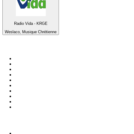
Radio Vida - KRGE
Weslaco, Musique Chrétienne
Top 100 sur
radio.fr
1
.
RMC Info Talk Sport
2
.
RTL
3
.
France Info
4
.
Europe 1
5
.
France Inter
6
.
Radio FREE DOM
7
.
NOSTALGIE
8
.
Tropiques FM
9
.
CHERIE FM
10
.
RTL2
Top 100 des podcasts en
France
1
.
LEGEND