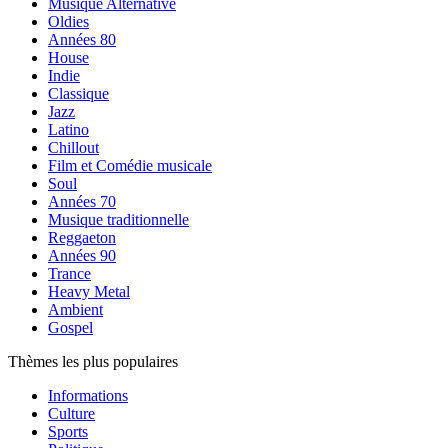
Musique Alternative
Oldies
Années 80
House
Indie
Classique
Jazz
Latino
Chillout
Film et Comédie musicale
Soul
Années 70
Musique traditionnelle
Reggaeton
Années 90
Trance
Heavy Metal
Ambient
Gospel
Thèmes les plus populaires
Informations
Culture
Sports