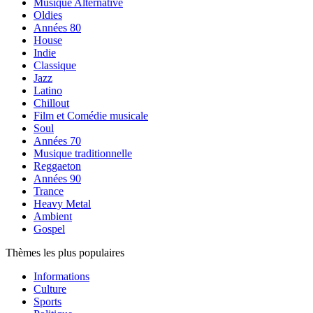
Musique Alternative
Oldies
Années 80
House
Indie
Classique
Jazz
Latino
Chillout
Film et Comédie musicale
Soul
Années 70
Musique traditionnelle
Reggaeton
Années 90
Trance
Heavy Metal
Ambient
Gospel
Thèmes les plus populaires
Informations
Culture
Sports