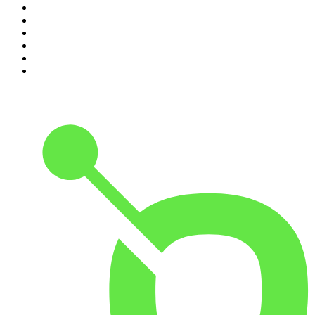
5
.
Entrez dans l'Histoire
6
.
Les grands dossiers de l'Histoire par Franck Ferrand
7
.
L'Heure Du Crime
8
.
Transfert
9
.
HugoDécrypte - Actus et interviews
10
.
Small Talk - Konbini