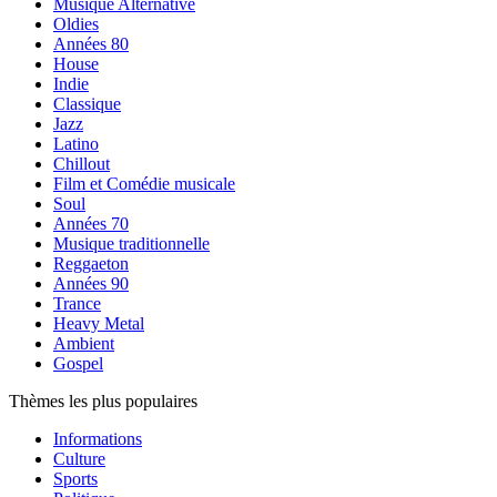
Musique Alternative
Oldies
Années 80
House
Indie
Classique
Jazz
Latino
Chillout
Film et Comédie musicale
Soul
Années 70
Musique traditionnelle
Reggaeton
Années 90
Trance
Heavy Metal
Ambient
Gospel
Thèmes les plus populaires
Informations
Culture
Sports