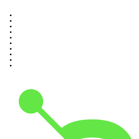
Top 100 des podcasts en
France
1
.
LEGEND
2
.
Les Grosses Têtes
3
.
L'After Foot
4
.
Hondelatte Raconte
5
.
Entrez dans l'Histoire
6
.
L'Heure Du Crime
7
.
Les grands dossiers de l'Histoire par Franck Ferrand
8
.
Transfert
9
.
HugoDécrypte - Actus et interviews
10
.
Small Talk - Konbini