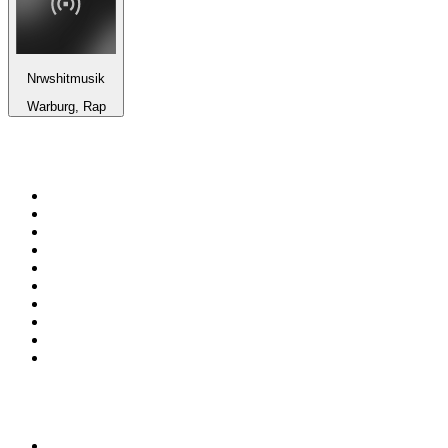
Nrwshitmusik
Warburg, Rap
Top 100 sur
radio.fr
1
.
RTL
2
.
RMC Info Talk Sport
3
.
France Info
4
.
Europe 1
5
.
France Inter
6
.
Radio FREE DOM
7
.
NOSTALGIE
8
.
Tropiques FM
9
.
CHERIE FM
10
.
RTL2
Top 100 des podcasts en
France
1
.
LEGEND