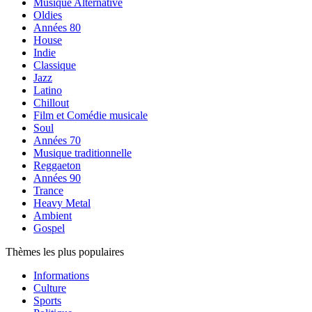
Musique Alternative
Oldies
Années 80
House
Indie
Classique
Jazz
Latino
Chillout
Film et Comédie musicale
Soul
Années 70
Musique traditionnelle
Reggaeton
Années 90
Trance
Heavy Metal
Ambient
Gospel
Thèmes les plus populaires
Informations
Culture
Sports