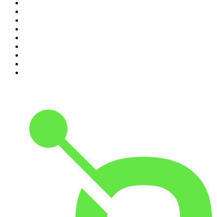
2
.
Les Grosses Têtes
3
.
L'After Foot
4
.
Hondelatte Raconte
5
.
Entrez dans l'Histoire
6
.
Les grands dossiers de l'Histoire par Franck Ferrand
7
.
L'Heure Du Crime
8
.
Transfert
9
.
HugoDécrypte - Actus et interviews
10
.
Small Talk - Konbini