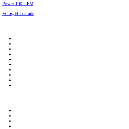
Power 100.2 FM
Volos, Hit-parade
Top 100 sur
radio.fr
1
.
RMC Info Talk Sport
2
.
RTL
3
.
France Info
4
.
Europe 1
5
.
France Inter
6
.
Radio FREE DOM
7
.
NOSTALGIE
8
.
Tropiques FM
9
.
CHERIE FM
10
.
NRJ
Top 100 des podcasts en
France
1
.
LEGEND
2
.
Les Grosses Têtes
3
.
L'After Foot
4
.
Hondelatte Raconte