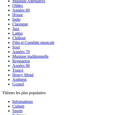
Musique Alternative
Oldies
Années 80
House
Indie
Classique
Jazz
Latino
Chillout
Film et Comédie musicale
Soul
Années 70
Musique traditionnelle
Reggaeton
Années 90
Trance
Heavy Metal
Ambient
Gospel
Thèmes les plus populaires
Informations
Culture
Sports