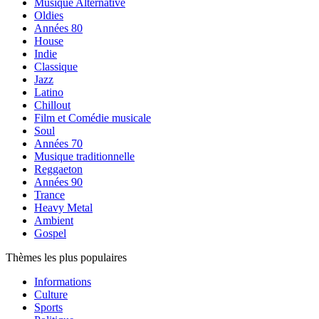
Musique Alternative
Oldies
Années 80
House
Indie
Classique
Jazz
Latino
Chillout
Film et Comédie musicale
Soul
Années 70
Musique traditionnelle
Reggaeton
Années 90
Trance
Heavy Metal
Ambient
Gospel
Thèmes les plus populaires
Informations
Culture
Sports