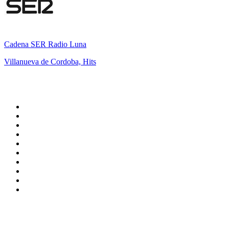
Cadena SER Radio Luna
Villanueva de Cordoba, Hits
Top 100 sur
radio.fr
1
.
RMC Info Talk Sport
2
.
RTL
3
.
France Info
4
.
Europe 1
5
.
France Inter
6
.
Radio FREE DOM
7
.
NOSTALGIE
8
.
Tropiques FM
9
.
CHERIE FM
10
.
RTL2
Top 100 des podcasts en
France