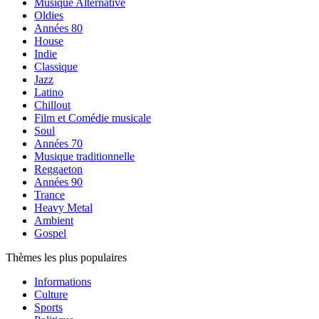
Musique Alternative
Oldies
Années 80
House
Indie
Classique
Jazz
Latino
Chillout
Film et Comédie musicale
Soul
Années 70
Musique traditionnelle
Reggaeton
Années 90
Trance
Heavy Metal
Ambient
Gospel
Thèmes les plus populaires
Informations
Culture
Sports