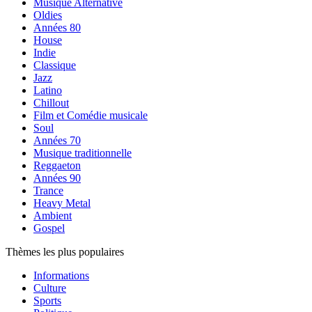
Musique Alternative
Oldies
Années 80
House
Indie
Classique
Jazz
Latino
Chillout
Film et Comédie musicale
Soul
Années 70
Musique traditionnelle
Reggaeton
Années 90
Trance
Heavy Metal
Ambient
Gospel
Thèmes les plus populaires
Informations
Culture
Sports