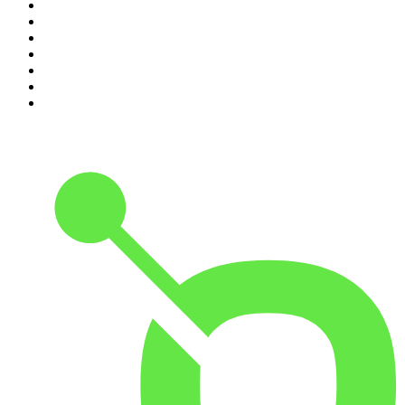
4
.
Hondelatte Raconte
5
.
Entrez dans l'Histoire
6
.
Les grands dossiers de l'Histoire par Franck Ferrand
7
.
L'Heure Du Crime
8
.
Crime story
9
.
HugoDécrypte - Actus et interviews
10
.
Small Talk - Konbini