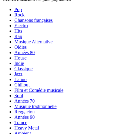
Pop
Rock
Chansons françaises
Electro
Hits
Rap
Musique Alternative
Oldies
Années 80
House
Indie
Classique
Jazz
Latino
Chillout
Film et Comédie musicale
Soul
Années 70
Musique traditionnelle
Reggaeton
Années 90
Trance
Heavy Metal
Ambient