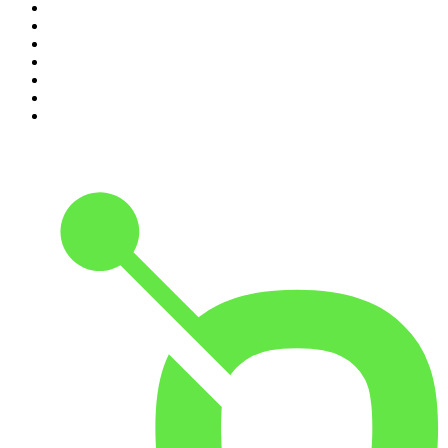
4
.
L'After Foot
5
.
Entrez dans l'Histoire
6
.
Les grands dossiers de l'Histoire par Franck Ferrand
7
.
L'Heure Du Crime
8
.
Transfert
9
.
HugoDécrypte - Actus et interviews
10
.
Small Talk - Konbini