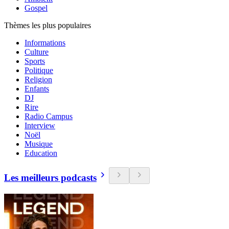
Gospel
Thèmes les plus populaires
Informations
Culture
Sports
Politique
Religion
Enfants
DJ
Rire
Radio Campus
Interview
Noël
Musique
Education
Les meilleurs podcasts