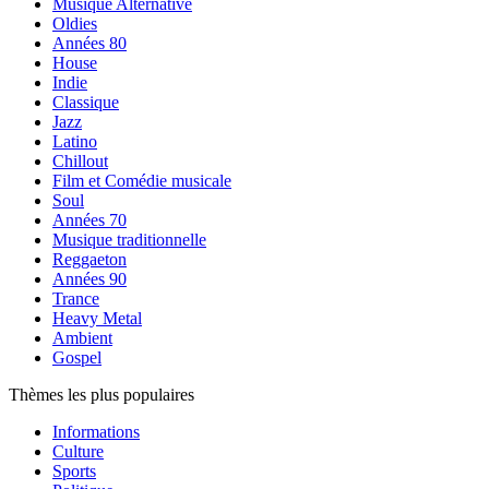
Musique Alternative
Oldies
Années 80
House
Indie
Classique
Jazz
Latino
Chillout
Film et Comédie musicale
Soul
Années 70
Musique traditionnelle
Reggaeton
Années 90
Trance
Heavy Metal
Ambient
Gospel
Thèmes les plus populaires
Informations
Culture
Sports