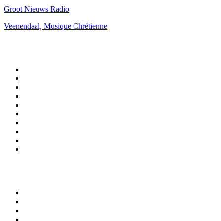
Groot Nieuws Radio
Veenendaal, Musique Chrétienne
Top 100 sur
radio.fr
1
.
RTL
2
.
RMC Info Talk Sport
3
.
France Info
4
.
Europe 1
5
.
France Inter
6
.
Radio FREE DOM
7
.
NOSTALGIE
8
.
Tropiques FM
9
.
CHERIE FM
10
.
RTL2
Top 100 des podcasts en
France
1
.
LEGEND
2
.
Les Grosses Têtes
3
.
L'After Foot
4
.
Hondelatte Raconte