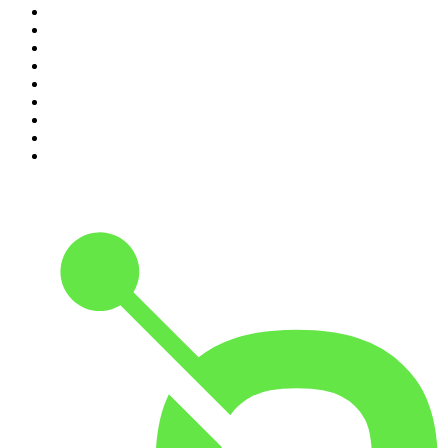
2
.
Les Grosses Têtes
3
.
L'After Foot
4
.
Hondelatte Raconte
5
.
Entrez dans l'Histoire
6
.
Les grands dossiers de l'Histoire par Franck Ferrand
7
.
L'Heure Du Crime
8
.
Transfert
9
.
HugoDécrypte - Actus et interviews
10
.
Small Talk - Konbini