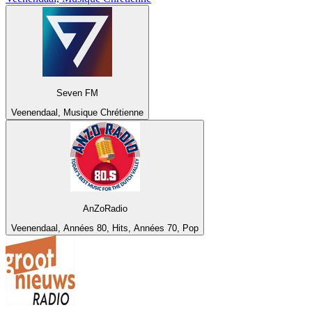
Seven FM
Veenendaal, Musique Chrétienne
AnZoRadio
Veenendaal, Années 80, Hits, Années 70, Pop