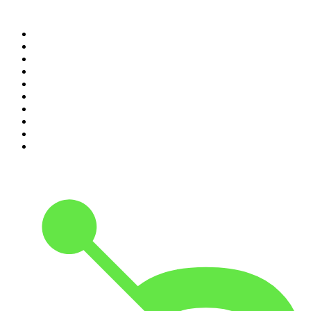
Top 100 des podcasts en
France
1
.
LEGEND
2
.
Les Grosses Têtes
3
.
L'After Foot
4
.
Hondelatte Raconte
5
.
Entrez dans l'Histoire
6
.
Les grands dossiers de l'Histoire par Franck Ferrand
7
.
L'Heure Du Crime
8
.
Transfert
9
.
HugoDécrypte - Actus et interviews
10
.
Small Talk - Konbini