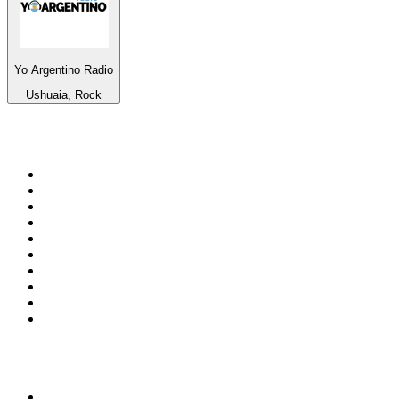
Yo Argentino Radio
Ushuaia, Rock
Top 100 sur
radio.fr
1
.
RMC Info Talk Sport
2
.
RTL
3
.
France Info
4
.
Europe 1
5
.
France Inter
6
.
Radio FREE DOM
7
.
NOSTALGIE
8
.
Tropiques FM
9
.
CHERIE FM
10
.
NRJ
Top 100 des podcasts en
France
1
.
LEGEND