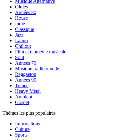
Musique Alternative
Oldies
Années 80
House
Indie
Classique
Jazz
Latino
Chillout
Film et Comédie musicale
Soul
Années 70
Musique traditionnelle
Reggaeton
Années 90
Trance
Heavy Metal
Ambient
Gospel
Thèmes les plus populaires
Informations
Culture
Sports