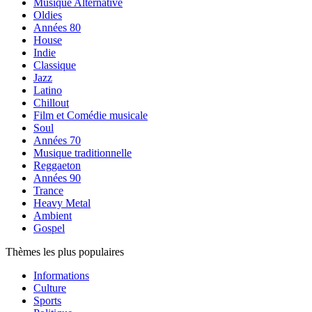
Musique Alternative
Oldies
Années 80
House
Indie
Classique
Jazz
Latino
Chillout
Film et Comédie musicale
Soul
Années 70
Musique traditionnelle
Reggaeton
Années 90
Trance
Heavy Metal
Ambient
Gospel
Thèmes les plus populaires
Informations
Culture
Sports