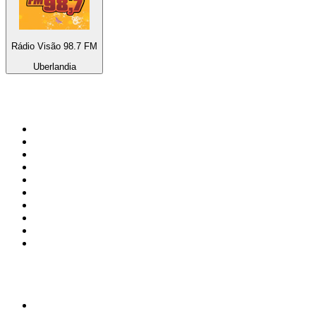
Rádio Visão 98.7 FM
Uberlandia
Top 100 sur
radio.fr
1
.
RTL
2
.
RMC Info Talk Sport
3
.
France Info
4
.
Europe 1
5
.
France Inter
6
.
Radio FREE DOM
7
.
NOSTALGIE
8
.
Tropiques FM
9
.
CHERIE FM
10
.
RTL2
Top 100 des podcasts en
France
1
.
LEGEND