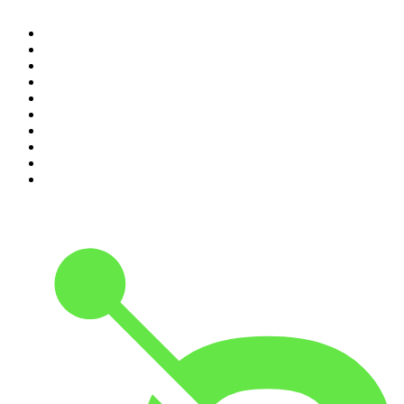
1
.
LEGEND
2
.
Les Grosses Têtes
3
.
L'After Foot
4
.
Hondelatte Raconte
5
.
Entrez dans l'Histoire
6
.
L'Heure Du Crime
7
.
Les grands dossiers de l'Histoire par Franck Ferrand
8
.
Transfert
9
.
HugoDécrypte - Actus et interviews
10
.
Small Talk - Konbini