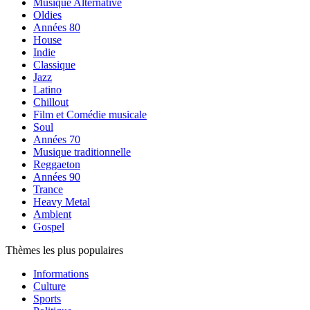
Musique Alternative
Oldies
Années 80
House
Indie
Classique
Jazz
Latino
Chillout
Film et Comédie musicale
Soul
Années 70
Musique traditionnelle
Reggaeton
Années 90
Trance
Heavy Metal
Ambient
Gospel
Thèmes les plus populaires
Informations
Culture
Sports