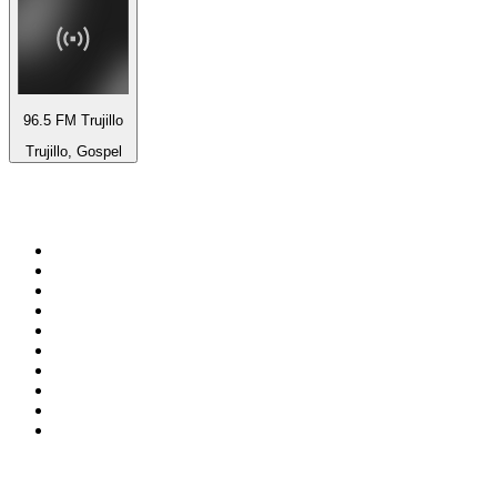
96.5 FM Trujillo
Trujillo, Gospel
Top 100 sur
radio.fr
1
.
RMC Info Talk Sport
2
.
RTL
3
.
France Info
4
.
Europe 1
5
.
France Inter
6
.
Radio FREE DOM
7
.
NOSTALGIE
8
.
Tropiques FM
9
.
CHERIE FM
10
.
NRJ
Top 100 des podcasts en
France