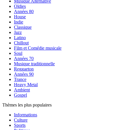
Musique Alternative
Oldies
Années 80
House
Indie
Classique
Jazz
Latino
Chillout
Film et Comédie musicale
Soul
Années 70
Musique traditionnelle
Reggaeton
Années 90
Trance
Heavy Metal
Ambient
Gospel
Thèmes les plus populaires
Informations
Culture
Sports