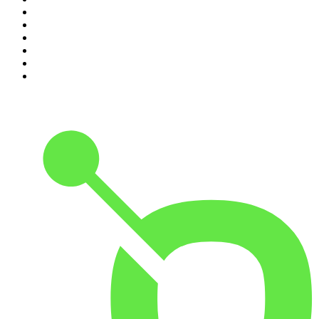
5
.
Entrez dans l'Histoire
6
.
Les grands dossiers de l'Histoire par Franck Ferrand
7
.
L'Heure Du Crime
8
.
Crime story
9
.
HugoDécrypte - Actus et interviews
10
.
Small Talk - Konbini