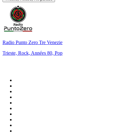
Radio Punto Zero Tre Venezie
Trieste, Rock, Années 80, Pop
Top 100 sur
radio.fr
1
.
RTL
2
.
RMC Info Talk Sport
3
.
France Info
4
.
Europe 1
5
.
France Inter
6
.
Radio FREE DOM
7
.
NOSTALGIE
8
.
Tropiques FM
9
.
CHERIE FM
10
.
RTL2