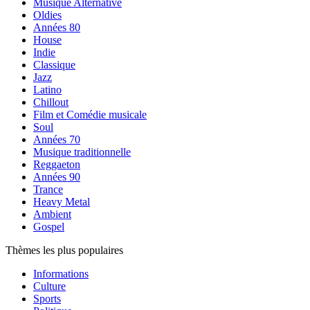
Musique Alternative
Oldies
Années 80
House
Indie
Classique
Jazz
Latino
Chillout
Film et Comédie musicale
Soul
Années 70
Musique traditionnelle
Reggaeton
Années 90
Trance
Heavy Metal
Ambient
Gospel
Thèmes les plus populaires
Informations
Culture
Sports