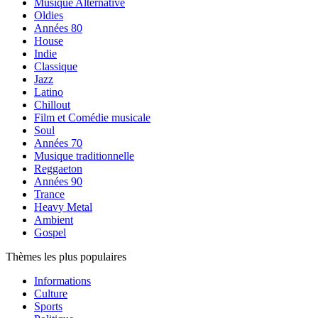
Musique Alternative
Oldies
Années 80
House
Indie
Classique
Jazz
Latino
Chillout
Film et Comédie musicale
Soul
Années 70
Musique traditionnelle
Reggaeton
Années 90
Trance
Heavy Metal
Ambient
Gospel
Thèmes les plus populaires
Informations
Culture
Sports