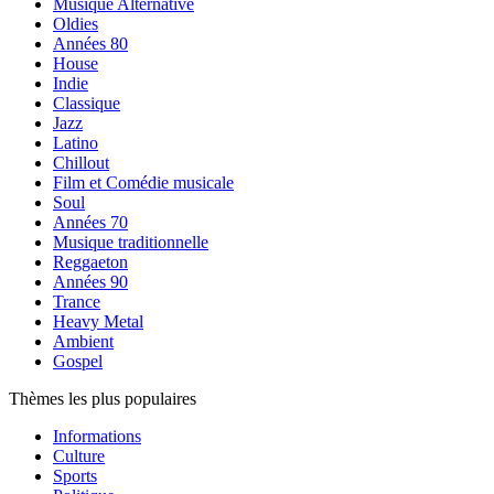
Musique Alternative
Oldies
Années 80
House
Indie
Classique
Jazz
Latino
Chillout
Film et Comédie musicale
Soul
Années 70
Musique traditionnelle
Reggaeton
Années 90
Trance
Heavy Metal
Ambient
Gospel
Thèmes les plus populaires
Informations
Culture
Sports