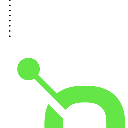
4
.
Hondelatte Raconte
5
.
Entrez dans l'Histoire
6
.
Les grands dossiers de l'Histoire par Franck Ferrand
7
.
L'Heure Du Crime
8
.
Transfert
9
.
HugoDécrypte - Actus et interviews
10
.
Small Talk - Konbini