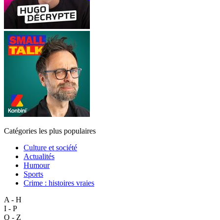
Catégories les plus populaires
Culture et société
Actualités
Humour
Sports
Crime : histoires vraies
A - H
I - P
Q - Z