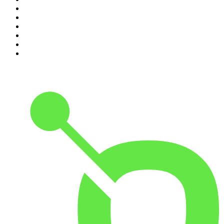
5
.
Entrez dans l'Histoire
6
.
L'Heure Du Crime
7
.
Les grands dossiers de l'Histoire par Franck Ferrand
8
.
Transfert
9
.
HugoDécrypte - Actus et interviews
10
.
Small Talk - Konbini