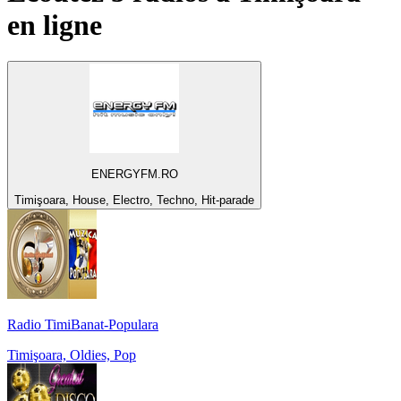
en ligne
ENERGYFM.RO
Timişoara, House, Electro, Techno, Hit-parade
Radio TimiBanat-Populara
Timişoara, Oldies, Pop