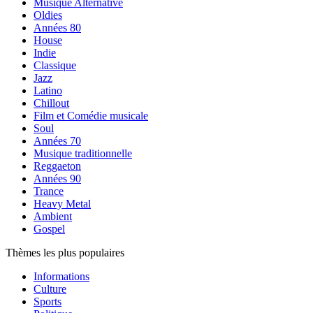
Musique Alternative
Oldies
Années 80
House
Indie
Classique
Jazz
Latino
Chillout
Film et Comédie musicale
Soul
Années 70
Musique traditionnelle
Reggaeton
Années 90
Trance
Heavy Metal
Ambient
Gospel
Thèmes les plus populaires
Informations
Culture
Sports