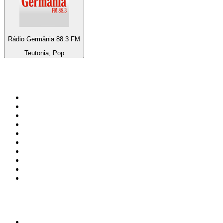
Rádio Germânia 88.3 FM
Teutonia, Pop
Top 100 sur
radio.fr
1
.
RTL
2
.
RMC Info Talk Sport
3
.
France Info
4
.
Europe 1
5
.
France Inter
6
.
Radio FREE DOM
7
.
NOSTALGIE
8
.
Tropiques FM
9
.
CHERIE FM
10
.
RTL2
Top 100 des podcasts en
France
1
.
LEGEND