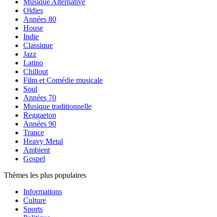
Musique Alternative
Oldies
Années 80
House
Indie
Classique
Jazz
Latino
Chillout
Film et Comédie musicale
Soul
Années 70
Musique traditionnelle
Reggaeton
Années 90
Trance
Heavy Metal
Ambient
Gospel
Thèmes les plus populaires
Informations
Culture
Sports