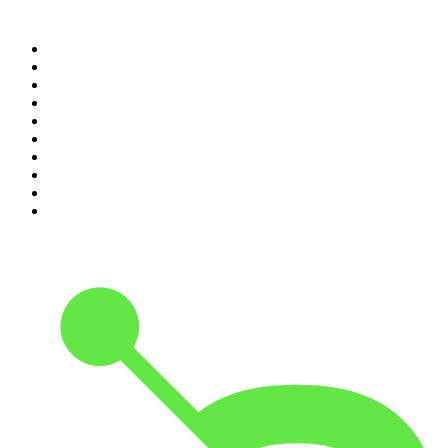
Top 100 des podcasts en
France
1
.
LEGEND
2
.
Les Grosses Têtes
3
.
L'After Foot
4
.
Hondelatte Raconte
5
.
Entrez dans l'Histoire
6
.
Les grands dossiers de l'Histoire par Franck Ferrand
7
.
L'Heure Du Crime
8
.
Transfert
9
.
HugoDécrypte - Actus et interviews
10
.
Small Talk - Konbini