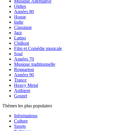
Musique Alternative
Oldies
Années 80
House
Indie
Classique
Jazz
Latino
Chillout
Film et Comédie musicale
Soul
Années 70
Musique traditionnelle
Reggaeton
Années 90
Trance
Heavy Metal
Ambient
Gospel
Thèmes les plus populaires
Informations
Culture
Sports