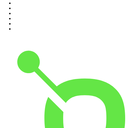
5
.
Entrez dans l'Histoire
6
.
Les grands dossiers de l'Histoire par Franck Ferrand
7
.
L'Heure Du Crime
8
.
Crime story
9
.
HugoDécrypte - Actus et interviews
10
.
Small Talk - Konbini