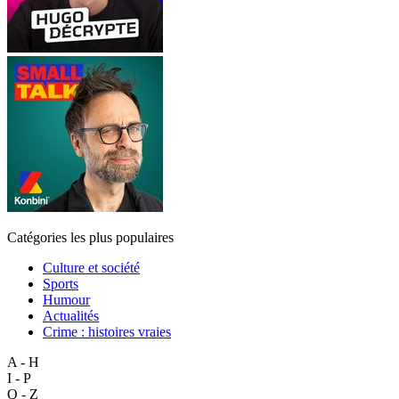
Catégories les plus populaires
Culture et société
Sports
Humour
Actualités
Crime : histoires vraies
A - H
I - P
Q - Z