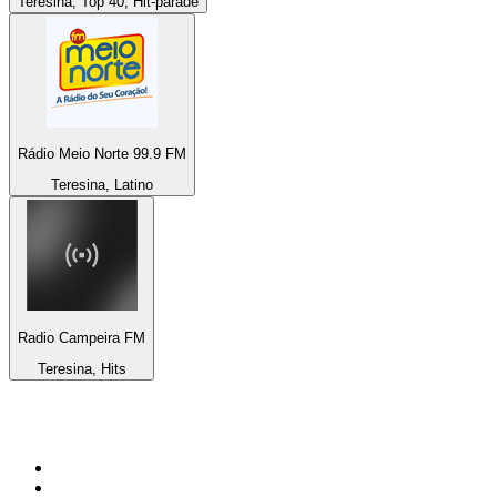
Teresina, Top 40, Hit-parade
Rádio Meio Norte 99.9 FM
Teresina, Latino
Radio Campeira FM
Teresina, Hits
Top 100 sur
radio.fr
1
.
RTL
2
.
RMC Info Talk Sport