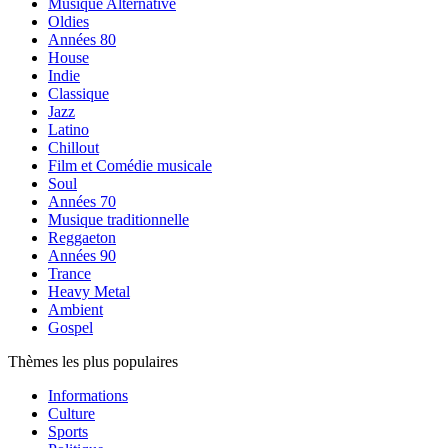
Musique Alternative
Oldies
Années 80
House
Indie
Classique
Jazz
Latino
Chillout
Film et Comédie musicale
Soul
Années 70
Musique traditionnelle
Reggaeton
Années 90
Trance
Heavy Metal
Ambient
Gospel
Thèmes les plus populaires
Informations
Culture
Sports